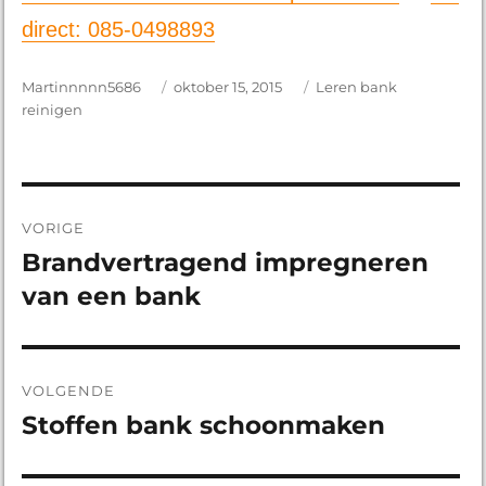
direct: 085-0498893
Auteur
Martinnnnn5686
Geplaatst
oktober 15, 2015
Categorieën
Leren bank
reinigen
op
Bericht
VORIGE
navigatie
Brandvertragend impregneren
Vorig
van een bank
bericht:
VOLGENDE
Stoffen bank schoonmaken
Volgend
bericht: