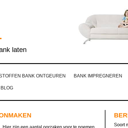
L
nk laten
STOFFEN BANK ONTGEUREN
BANK IMPREGNEREN
BLOG
OONMAKEN
BER
Soort 
n. Hier zijn een aantal oorzaken voor te noemen.