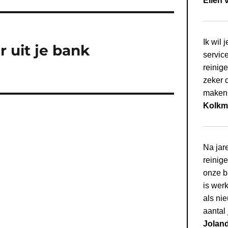
Ellen 
Ik wil
r uit je bank
service
reinig
zeker d
maken 
Kolkm
Na jar
reinige
onze b
is werk
als nie
aantal
Joland