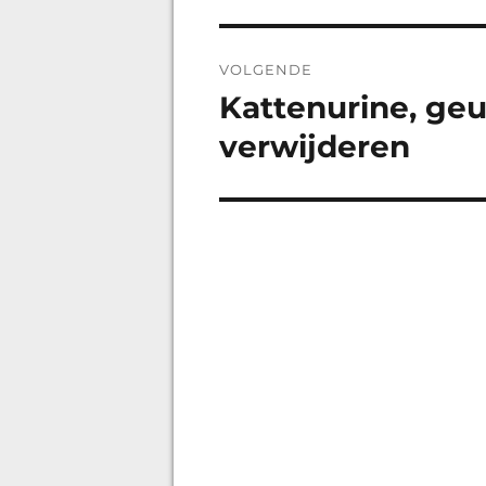
VOLGENDE
Kattenurine, geu
Volgend
bericht:
verwijderen