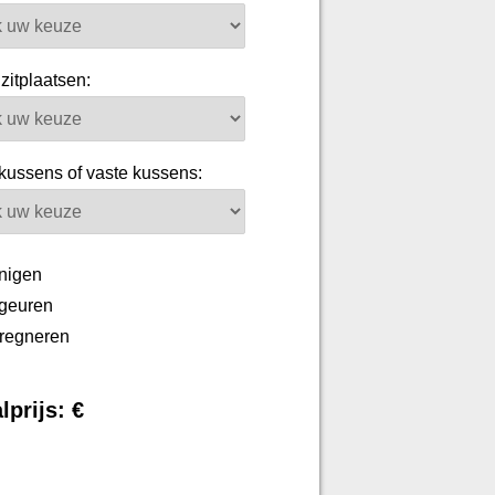
zitplaatsen:
kussens of vaste kussens:
nigen
geuren
regneren
lprijs: €