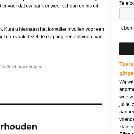
Telef
t er voor dat uw bank er weer schoon en fris uit
Ik ben
n. Kunt u hiernaast het formulier invullen voor een
tvangt dan vaak dezelfde dag nog een antwoord van
Tevre
Categorieën
Stoffen bank reinigen
ginge
Wij wi
enorme
weerzi
jullie,
aanbev
vriend
erhouden
klanten