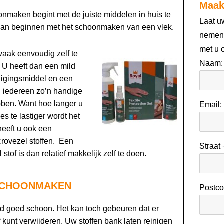
Maak
nmaken begint met de juiste middelen in huis te
Laat u
 kan beginnen met het schoonmaken van een vlek.
nemen 
met u 
aak eenvoudig zelf te
Naam:
. U heeft dan een mild
inigingsmiddel en een
u iedereen zo’n handige
bben. Want hoe langer u
Email:
Des te lastiger wordt het
heeft u ook een
crovezel stoffen. Een
Straat
of is dan relatief makkelijk zelf te doen.
 SCHOONMAKEN
Postco
jd goed schoon. Het kan toch gebeuren dat er
f kunt verwijderen. Uw stoffen bank laten reinigen