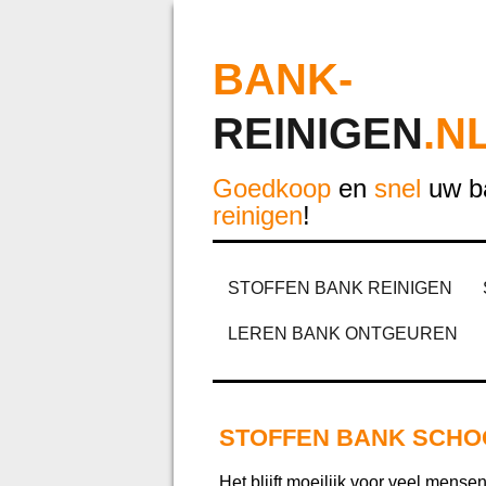
BANK-
REINIGEN
.N
Goedkoop
en
snel
uw ba
reinigen
!
STOFFEN BANK REINIGEN
LEREN BANK ONTGEUREN
STOFFEN BANK SCH
Het blijft moeilijk voor veel mense