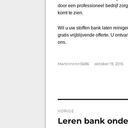
door een professioneel bedrijf zorg
komt te zien.
Wil u uw stoffen bank laten reinige
gratis vrijblijvende offerte. U on
ons.
Auteur
Martinnnnn5686
Geplaatst
oktober 19, 2015
op
Bericht
VORIGE
navigatie
Leren bank ond
Vorig
bericht: