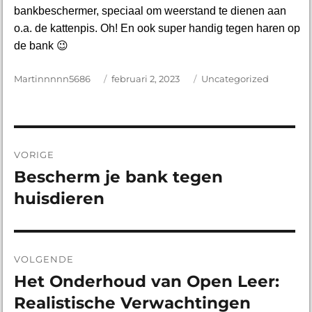
bankbeschermer, speciaal om weerstand te dienen aan
o.a. de kattenpis. Oh! En ook super handig tegen haren op
de bank 😉
Auteur
Martinnnnn5686
Geplaatst
februari 2, 2023
Categorieën
Uncategorized
op
Bericht
VORIGE
navigatie
Bescherm je bank tegen
Vorig
huisdieren
bericht:
VOLGENDE
Het Onderhoud van Open Leer:
Volgend
Realistische Verwachtingen
bericht: