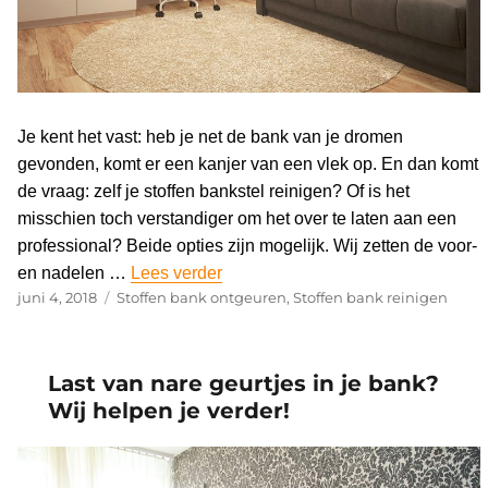
Je kent het vast: heb je net de bank van je dromen
gevonden, komt er een kanjer van een vlek op. En dan komt
de vraag: zelf je stoffen bankstel reinigen? Of is het
misschien toch verstandiger om het over te laten aan een
professional? Beide opties zijn mogelijk. Wij zetten de voor-
en nadelen …
Lees verder
“Stoffen bankstel reinigen”
Geplaatst
juni 4, 2018
Categorieën
Stoffen bank ontgeuren
,
Stoffen bank reinigen
op
Last van nare geurtjes in je bank?
Wij helpen je verder!