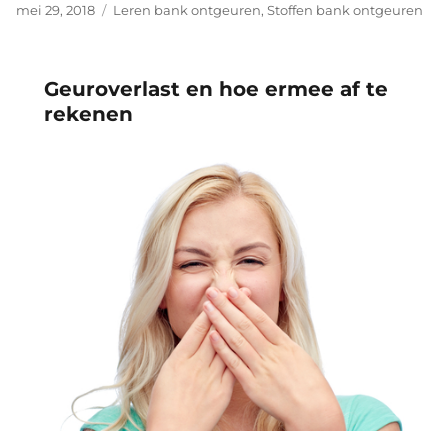
Geplaatst
mei 29, 2018
Categorieën
Leren bank ontgeuren
,
Stoffen bank ontgeuren
op
Geuroverlast en hoe ermee af te
rekenen