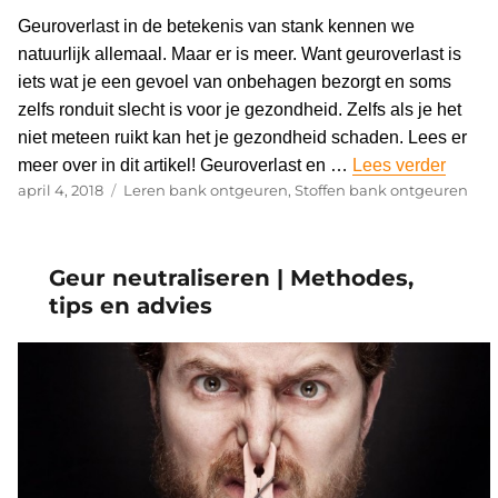
Geuroverlast in de betekenis van stank kennen we
natuurlijk allemaal. Maar er is meer. Want geuroverlast is
iets wat je een gevoel van onbehagen bezorgt en soms
zelfs ronduit slecht is voor je gezondheid. Zelfs als je het
niet meteen ruikt kan het je gezondheid schaden. Lees er
meer over in dit artikel! Geuroverlast en …
Lees verder
“Geuro
Geplaatst
april 4, 2018
Categorieën
Leren bank ontgeuren
,
Stoffen bank ontgeuren
op
Geur neutraliseren | Methodes,
tips en advies