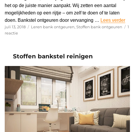
het op de juiste manier aanpakt. Wij zetten een aantal
mogelijkheden op een rijtje – om zelf te doen of te laten
doen. Bankstel ontgeuren door vervanging …
Lees verder
“Ba
Geplaatst
juli 13, 2018
Categorieën
Leren bank ontgeuren
,
Stoffen bank ontgeuren
1
op
reactie
op
Bankstel
ontgeuren
|
Stoffen bankstel reinigen
Weg
met
vieze
geurtjes!