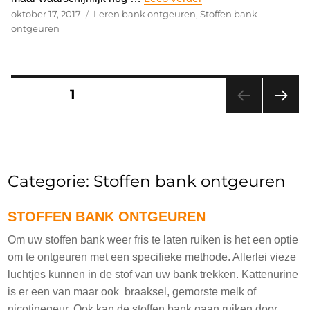
Geplaatst
oktober 17, 2017
Categorieën
Leren bank ontgeuren
,
Stoffen bank
op
ontgeuren
Berichten
PAGINA
1
paginering
VOL
GEN
DE
PAGI
NA
Categorie:
Stoffen bank ontgeuren
STOFFEN BANK ONTGEUREN
Om uw stoffen bank weer fris te laten ruiken is het een optie
om te ontgeuren met een specifieke methode. Allerlei vieze
luchtjes kunnen in de stof van uw bank trekken. Kattenurine
is er een van maar ook braaksel, gemorste melk of
nicotinegeur. Ook kan de stoffen bank gaan ruiken door