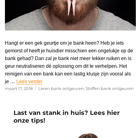
Hangt er een gek geurtje om je bank heen? Heb je iets
gemorst of heeft je huisdier misschien een ongelukje op de
bank gehad? Dan zal je bank niet meer lekker ruiken en is
geur neutraliseren dé oplossing om dit te verhelpen. Het
reinigen van een bank kan een lastig klusje zijn vooral als
je …
Lees verder
“Geur neutraliseren | Methodes, tips en advi
Geplaatst
maart 17, 2018
Categorieën
Leren bank ontgeuren
,
Stoffen bank ontgeuren
op
Last van stank in huis? Lees hier
onze tips!