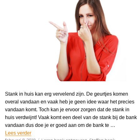
Stank in huis kan erg vervelend zijn. De geurtjes komen
overal vandaan en vaak heb je geen idee waar het precies
vandaan komt. Toch kan je ervoor zorgen dat de stank in
huis verdwijnt! Vaak komt een deel van de stank bij de bank
vandaan dus doe je er goed aan om de bank te …
Lees verder
“Last van stank in huis? Lees hier onze tips!”
Geplaatst
februari 8, 2018
Categorieën
Leren bank ontgeuren
,
Stoffen bank