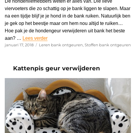
De hondenliefhebbers weten er alles van. Die lieve
viervoeters die zo schattig op je bank liggen te slapen. Maar
na een tijdje blijf je je hond in de bank ruiken. Natuurlijk ben
je gek op het beestje maar om hem nou altijd te ruiken…
Hoe pak je de hondengeur verwijderen uit bank het beste
aan? …
Lees verder
“Hondengeur verwijderen uit bank”
Geplaatst
januari 17, 2018
Categorieën
Leren bank ontgeuren
,
Stoffen bank ontgeuren
op
Kattenpis geur verwijderen