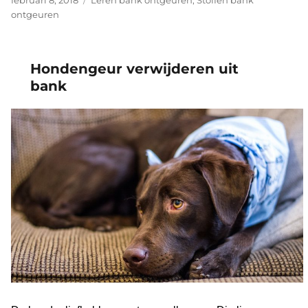
op
ontgeuren
Hondengeur verwijderen uit
bank