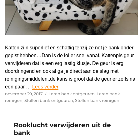
Katten zijn superlief en schattig tenzij ze net je bank onder
gepist hebben…Dan is de lol er snel vanaf. Kattenpis geur
verwijderen dat is een erg lastig klusje. De geur is erg
doordringend en ook al ga je direct aan de slag met
reinigingsmiddelen..de kans is groot dat de geur er zelfs na
een paar …
Lees verder
“Kattenpis geur verwijderen”
Geplaatst
november 29, 2017
Categorieën
Leren bank ontgeuren
,
Leren bank
op
reinigen
,
Stoffen bank ontgeuren
,
Stoffen bank reinigen
Rooklucht verwijderen uit de
bank